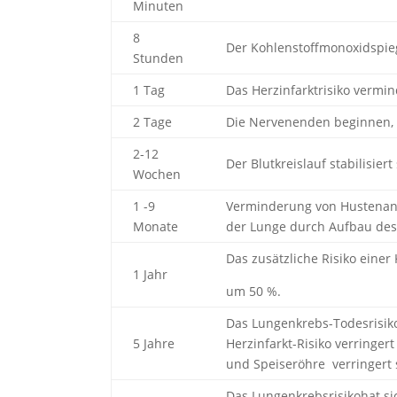
Minuten
8
Der Kohlenstoffmonoxidspiege
Stunden
1 Tag
Das Herzinfarktrisiko vermin
2 Tage
Die Nervenenden beginnen, s
2-12
Der Blutkreislauf stabilisier
Wochen
1 -9
Verminderung von Hustenanf
Monate
der Lunge durch Aufbau des 
Das zusätzliche Risiko einer
1 Jahr
um 50 %.
Das Lungenkrebs-Todesrisiko
5 Jahre
Herzinfarkt-Risiko verringer
und Speiseröhre
verringert 
Das Lungenkrebsrisikohat sic