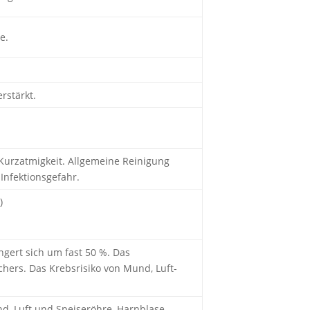
e.
rstärkt.
urzatmigkeit. Allgemeine Reinigung
Infektionsgefahr.
)
gert sich um fast 50 %. Das
chers. Das Krebsrisiko von Mund, Luft-
d, Luft­ und Speiseröhre, Harnblase,