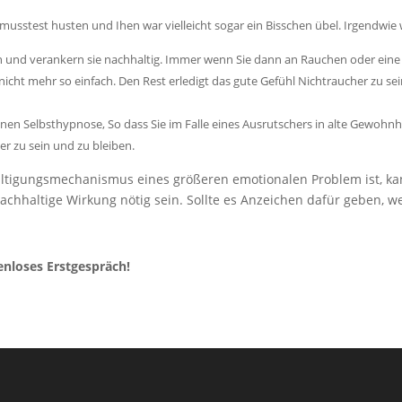
 musstest husten und Ihen war vielleicht sogar ein Bisschen übel. Irgendwie
 und verankern sie nachhaltig.
Immer wenn Sie dann an Rauchen oder eine 
r nicht mehr so einfach. Den Rest erledigt das gute Gefühl Nichtraucher zu se
hnen Selbsthypnose, So dass Sie im Falle eines Ausrutschers in alte Gewoh
er zu sein und zu bleiben.
ltigungsmechanismus eines größeren emotionalen Problem ist, ka
achhaltige Wirkung nötig sein. Sollte es Anzeichen dafür geben, w
enloses Erstgespräch!