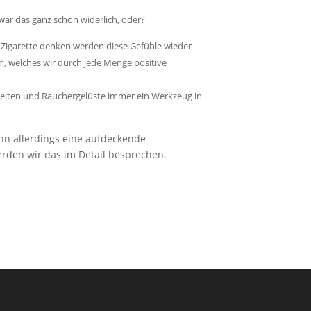
 war das ganz schön widerlich, oder?
Zigarette denken werden diese Gefühle wieder
in, welches wir durch jede Menge positive
nheiten und Rauchergelüste immer ein Werkzeug in
nn allerdings eine aufdeckende
erden wir das im Detail besprechen.