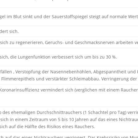
l im Blut sinkt und der Sauerstoffspiegel steigt auf normale Wert
dert sich.
ich zu regenerieren, Geruchs- und Geschmacksnerven arbeiten ve
t sich, die Lungenfunktion verbessert sich um bis zu 30 %.
ällen , Verstopfung der Nasennebenhöhlen, Abgespanntheit und K
Flimmerepithels und verstärkter Schleimabbau. Verringerung der 
 Koronarinsuffizienz vermindert sich (verglichen mit einem Raucher
 des ehemaligen Durchschnittrauchers (1 Schachtel pro Tag) verrin
t sich in einem Zeitraum von 5 bis 10 Jahren auf das eines Nichtrau
sich auf die Hälfte des Risikos eines Rauchers.
h auf das eines Nichtrauchers verringert. Das Krebsrisiko von Mun